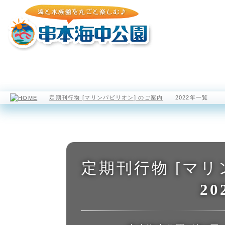
園内マップ
水族館
海中展望塔
定期刊行物 [マリンパビリオン] のご案内
2022年一覧
定期刊行物 [マリ
2