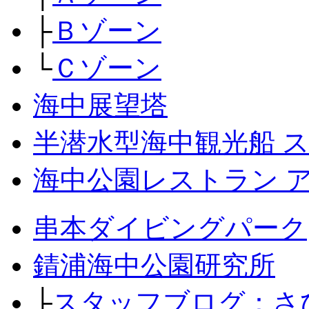
├
Ｂゾーン
└
Ｃゾーン
海中展望塔
半潜水型海中観光船 
海中公園レストラン 
串本ダイビングパーク
錆浦海中公園研究所
├
スタッフブログ：さ