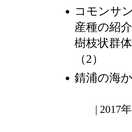
コモンサン
産種の紹介
樹枝状群
（2）
錆浦の海
| 2017