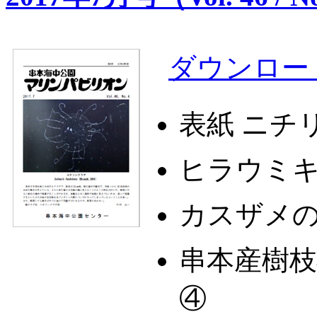
ダウンロード：
表紙 ニチ
ヒラウミ
カスザメ
串本産樹
④