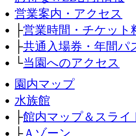
営業案内・アクセス
├
営業時間・チケット
├
共通入場券・年間パ
└
当園へのアクセス
園内マップ
水族館
├
館内マップ＆スライ
├
Ａゾーン