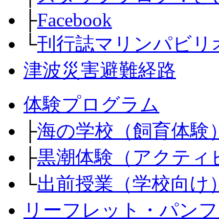
├
Facebook
└
刊行誌マリンパビリ
津波災害避難経路
体験プログラム
├
海の学校（飼育体験
├
黒潮体験（アクティ
└
出前授業（学校向け
リーフレット・パンフ