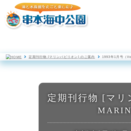
園内マップ
水族館
海中展望塔
定期刊行物 [マリンパビリオン] のご案内
1993年1月号（Vol.
定期刊行物 [マリ
MARIN