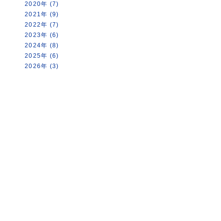
2020年 (7)
2021年 (9)
2022年 (7)
2023年 (6)
2024年 (8)
2025年 (6)
2026年 (3)
トップページ
園内マップ
串本ダイ
串本海中公園とは？
水族館
錆浦海中
├
館内マップ＆スライドガイド
├
スタッ
お問い合わせ
├
Ａゾーン
├
Facebo
イベント情報
├
Ｂゾーン
└
刊行誌