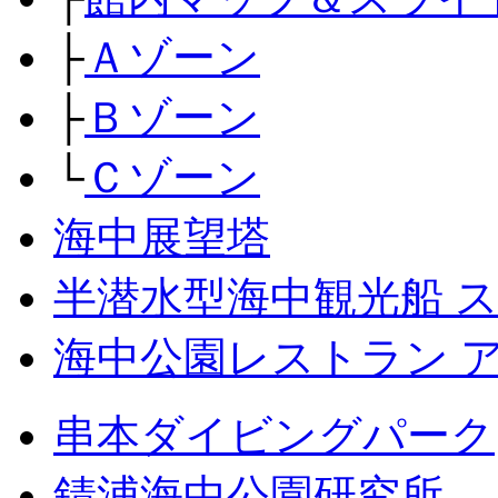
├
Ａゾーン
├
Ｂゾーン
└
Ｃゾーン
海中展望塔
半潜水型海中観光船 
海中公園レストラン 
串本ダイビングパーク
錆浦海中公園研究所