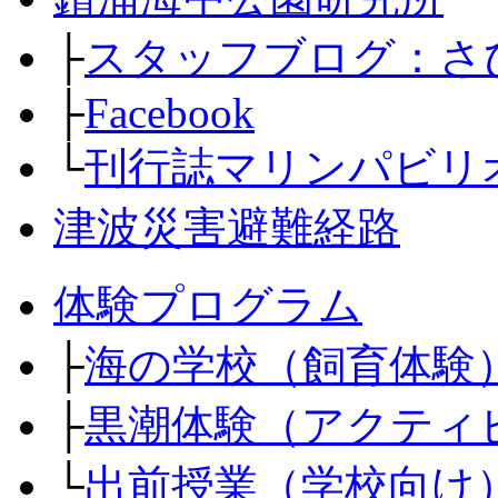
├
スタッフブログ：さ
├
Facebook
└
刊行誌マリンパビリ
津波災害避難経路
体験プログラム
├
海の学校（飼育体験
├
黒潮体験（アクティ
└
出前授業（学校向け