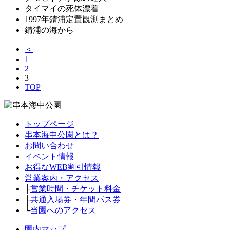
タイマイの死体漂着
1997年錆浦定置観測まとめ
錆浦の海から
＜
1
2
3
TOP
トップページ
串本海中公園とは？
お問い合わせ
イベント情報
お得なWEB割引情報
営業案内・アクセス
├
営業時間・チケット料金
├
共通入場券・年間パス券
└
当園へのアクセス
園内マップ