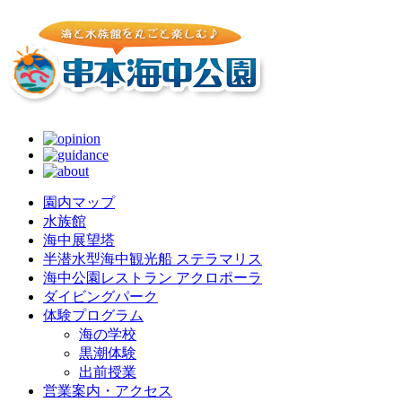
園内マップ
水族館
海中展望塔
半潜水型海中観光船 ステラマリス
海中公園レストラン アクロポーラ
ダイビングパーク
体験プログラム
海の学校
黒潮体験
出前授業
営業案内・アクセス