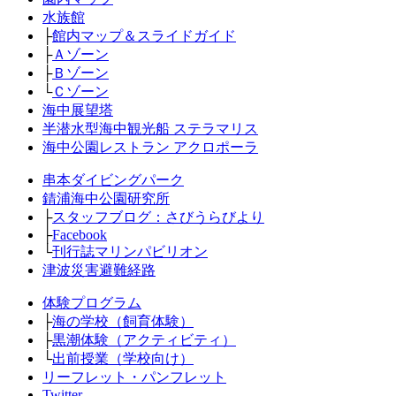
水族館
├
館内マップ＆スライドガイド
├
Ａゾーン
├
Ｂゾーン
└
Ｃゾーン
海中展望塔
半潜水型海中観光船 ステラマリス
海中公園レストラン アクロポーラ
串本ダイビングパーク
錆浦海中公園研究所
├
スタッフブログ：さびうらびより
├
Facebook
└
刊行誌マリンパビリオン
津波災害避難経路
体験プログラム
├
海の学校（飼育体験）
├
黒潮体験（アクティビティ）
└
出前授業（学校向け）
リーフレット・パンフレット
Twitter