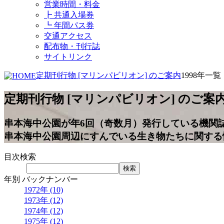
営業時間・料金
┣ 共通入場券
┗ 年間パス券
交通アクセス
配布物・刊行誌
サイトリンク
定期刊行物 [マリンパビリオン] のご案内
1998年一覧
定期刊行物 [マリンパビリオン] のご案
串本海中公園が年6回（奇数月）発行している機関
串本海中公園周辺にすんでいる生き物たちに関する
目次検索
年別 バックナンバー
1972年 (10)
1973年 (12)
1974年 (12)
1975年 (12)