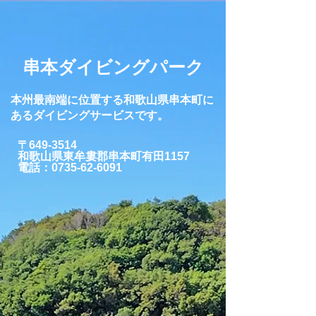
串本ダイビングパーク
本州最南端に位置する和歌山県串本町に
あるダイビングサービスです。
〒649-3514
和歌山県東牟婁郡串本町有田1157
​電話：0735-62-6091​