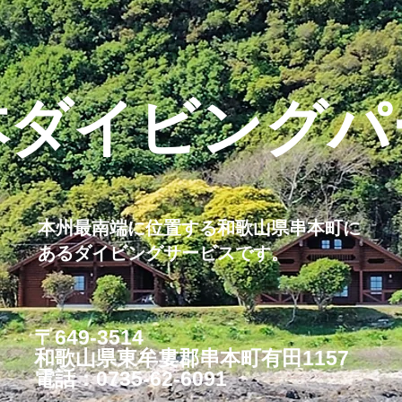
本ダイビングパ
本州最南端に位置する和歌山県串本町に
あるダイビングサービスです。
〒649-3514
和歌山県東牟婁郡串本町有田1157
​電話：0735-62-6091​