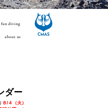
fun diving
about us
ンダー
り
８/４（火）