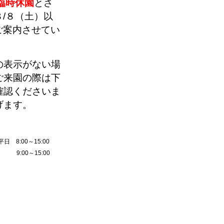
臨時休園
とさ
/８（土）以
ご案内させてい
の表示がない場
ご来園の際は下
確認くださいま
げます。
8:00～15:00
～15:00