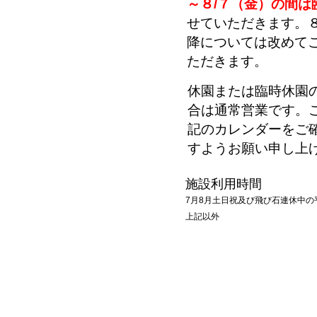
～８/７（金）の間は
せていただきます。８
降については改めて
ただきます。
休園または臨時休園
合は通常営業です。
記のカレンダーをご
すようお願い申し上
施設利用時間
7
月8月土日祝及び飛び石連休中の平日 
上記以外 9:00